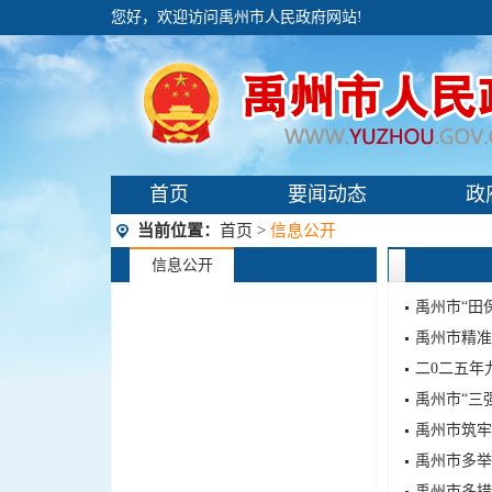
您好，欢迎访问禹州市人民政府网站!
首页
要闻动态
政
当前位置：
首页
>
信息公开
信息公开
禹州市“田
禹州市精准
二0二五年
禹州市“三
禹州市筑牢
禹州市多举
禹州市多措