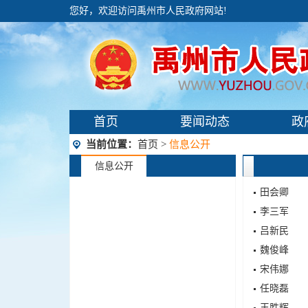
您好，欢迎访问禹州市人民政府网站!
首页
要闻动态
政
当前位置：
首页
>
信息公开
信息公开
田会卿
李三军
吕新民
魏俊峰
宋伟娜
任晓磊
王胜辉